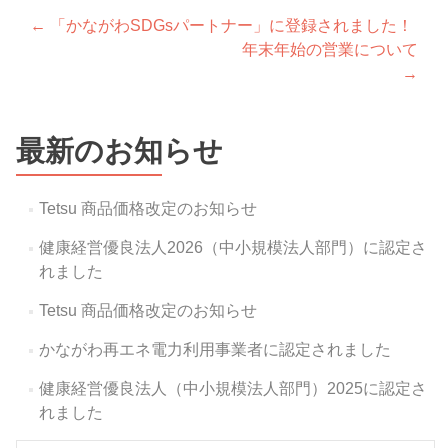
投
←
「かながわSDGsパートナー」に登録されました！
年末年始の営業について
稿
→
ナ
ビ
最新のお知らせ
ゲ
ー
Tetsu 商品価格改定のお知らせ
シ
健康経営優良法人2026（中小規模法人部門）に認定さ
ョ
れました
ン
Tetsu 商品価格改定のお知らせ
かながわ再エネ電力利用事業者に認定されました
健康経営優良法人（中小規模法人部門）2025に認定さ
れました